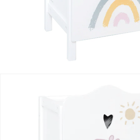
Produktbeschreibung
Hinweise, Siegel & Hersteller
Bewertungen
Puppen
Glücklich groß werden! Puppen bringen Freude in den Alltag
Deines Kindes. Im Babyalter laden sie zum Schmusen und
Tasten ein, später begleiten sie fantasievolle Rollenspiele.
Taucht zusammen in unsere Puppenwelt ein und entdeckt
den Spaß am gemeinsamen Spiel als Familie.