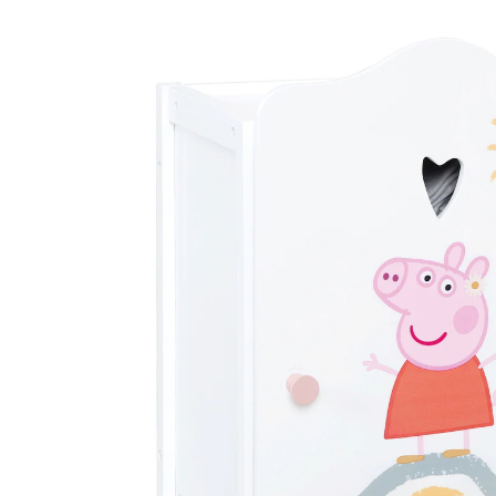
44,95 €
inkl. MwSt. und zzgl.
Versandkosten
22 PAYBACK Basis°Punkte
sammeln
In den Warenkorb
Lieferung nach Hause
Lieferbar - in 3-4 Werktagen bei Dir
Versand durch Partner
Filialabholung
Einen Moment bitte...