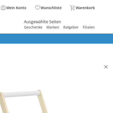
Mein Konto
Wunschliste
Warenkorb
Ausgewählte Seiten
Geschenke
Marken
Ratgeber
Filialen
spirieren
spirieren
spirieren
spirieren
spirieren
spirieren
spirieren
spirieren
spirieren
nwagen Scarlett
95 €
. und zzgl.
Versandkosten
BACK Basis°Punkte
sammeln