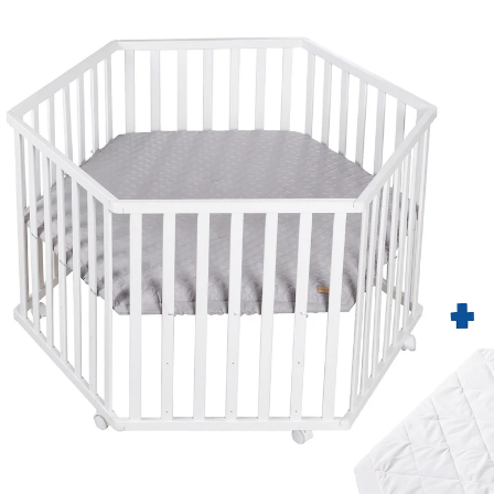
214,95 €
inkl. MwSt. und zzgl.
Versandkosten
107 PAYBACK Basis°Punkte
sammeln
In den Warenkorb
Lieferung nach Hause
Lieferbar - in 3-4 Werktagen bei Dir
Versand durch Partner
Filialabholung
Einen Moment bitte...