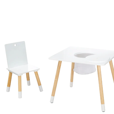
79,95 €
inkl. MwSt. und zzgl.
Versandkosten
39 PAYBACK Basis°Punkte
sammeln
In den Warenkorb
Lieferung nach Hause
Lieferbar - in 3-4 Werktagen bei Dir
Versand durch Partner
Filialabholung
Einen Moment bitte...