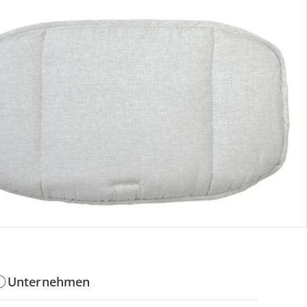
Gutscheine & Aktionen
Geschenkgutscheine
Mehrlingsrabatt
PAYBACK
baby-walz Newsletter
Aktionen & Rabatte
Unternehmen