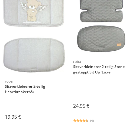
roba
Sitzverkleinerer 2-teilig Stone
gesteppt Sit Up 'Luxe'
roba
Sitzverkleinerer 2-teilig
Heartbreakerbär
24,95 €
19,95 €
(4)