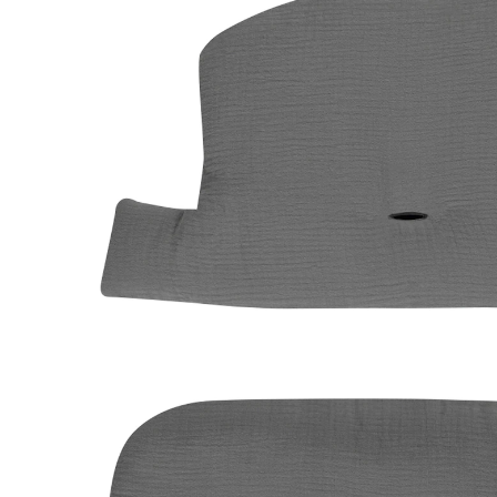
(17)
34,90 €
inkl. MwSt. und zzgl.
Versandkosten
17 PAYBACK Basis°Punkte
sammeln
Variante
dark grey
In den Warenkorb
Lieferung nach Hause
Lieferbar - in 10-12 Werktagen bei Dir