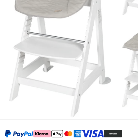
Retoure & Reklamation
Gutscheine & Aktionen
Kontakt & Service
Filialen & Beratung
Unternehmen
Sicher & flexibel bezahlen