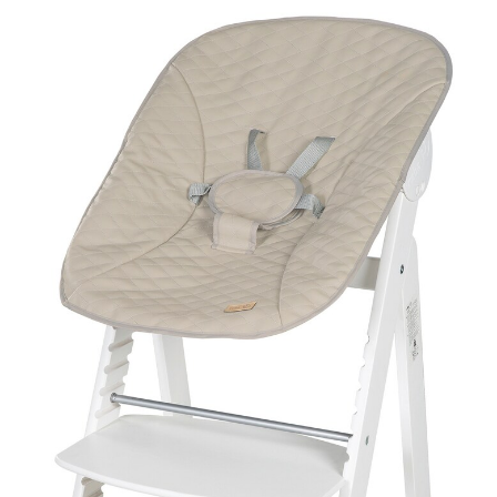
Born Up 'Luxe'
159,95 €
inkl. MwSt. und zzgl.
Versandkosten
79 PAYBACK Basis°Punkte
sammeln
In den Warenkorb
Lieferung nach Hause
Lieferbar - in 3-4 Werktagen bei Dir
Versand durch Partner
Filialabholung
Einen Moment bitte...