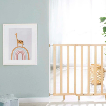
39,95 €
inkl. MwSt. und zzgl.
Versandkosten
19 PAYBACK Basis°Punkte
sammeln
In den Warenkorb
Lieferung nach Hause
Lieferbar - in 3-4 Werktagen bei Dir
Versand durch Partner
Filialabholung
Einen Moment bitte...