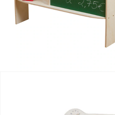
Kaufladen, Küchen & Co. für Kinder
Glücklich groß werden! In fantasievollen Rollenspielen
erobern Kinder die Welt der Erwachsenen. Für kleine
Chefköche und große Bastler
–
mit unseren Kaufläden,
Kinderküchen und Werkbänken erwachen Ideen zum Leben
Bestellung & Lieferung
Retoure & Reklamation
Gutscheine & Aktionen