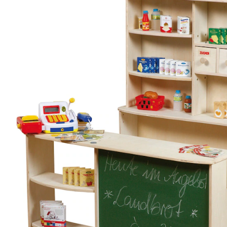
Lieferbar - in 3-4 Werktagen bei Dir
Versand durch Partner
Filialabholung
Einen Moment bitte...
Produktbeschreibung
Hinweise, Siegel & Hersteller
Bewertungen