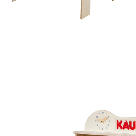
ROBA
Verkaufsstand, 4 Holzschubläden
144,95 €
inkl. MwSt. und zzgl.
Versandkosten
72 PAYBACK Basis°Punkte
sammeln
In den Warenkorb
Lieferung nach Hause