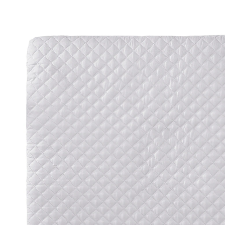
29,95 €
inkl. MwSt. und zzgl.
Versandkosten
14 PAYBACK Basis°Punkte
sammeln
In den Warenkorb
Lieferung nach Hause
Lieferbar - in 3-4 Werktagen bei Dir
Versand durch Partner
Filialabholung
Einen Moment bitte...