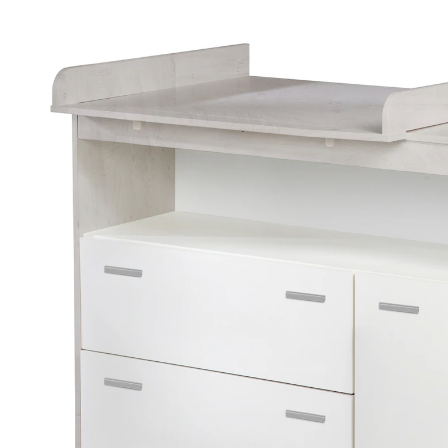
229,95 €
inkl. MwSt. und zzgl.
Versandkosten
114 PAYBACK Basis°Punkte
sammeln
In den Warenkorb
Lieferung nach Hause
Lieferbar - in 3-4 Werktagen bei Dir
Versand durch Partner
Filialabholung
Einen Moment bitte...