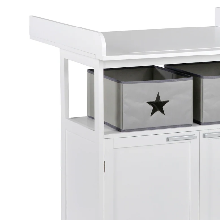
Hamburg
124,95 €
inkl. MwSt. und zzgl.
Versandkosten
62 PAYBACK Basis°Punkte
sammeln
In den Warenkorb
Lieferung nach Hause
Lieferbar - in 3-4 Werktagen bei Dir
Versand durch Partner
Filialabholung
Einen Moment bitte...