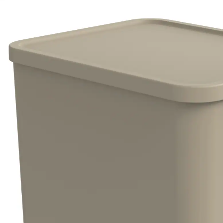
cappuccino
30 %
UVP 22,99 €
15,99 €
inkl. MwSt. und zzgl.
Versandkosten
7 PAYBACK Basis°Punkte
sammeln
Variante
cappuccino
In den Warenkorb
Lieferung nach Hause
Sofort lieferbar - in 2-3 Werktagen bei Dir