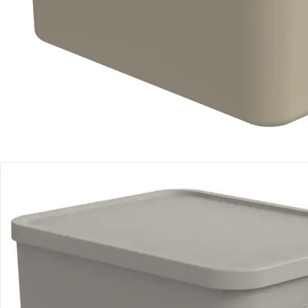
Filialabholung
Einen Moment bitte...
Produktbeschreibung
Produktdetails
Hinweise, Siegel & Hersteller