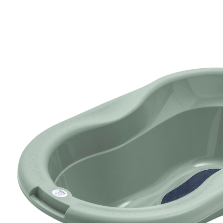
(1)
UVP 29,99 €
27,99 €
inkl. MwSt. und zzgl.
Versandkosten
13 PAYBACK Basis°Punkte
sammeln
Variante
salbeigrün
In den Warenkorb
Lieferung nach Hause
Sofort lieferbar - in 2-3 Werktagen bei Dir