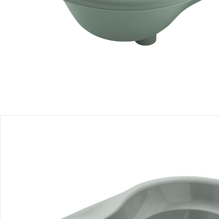
Filialabholung
Einen Moment bitte...
Produktbeschreibung
Produktdetails
Hinweise, Siegel & Hersteller
Bewertungen