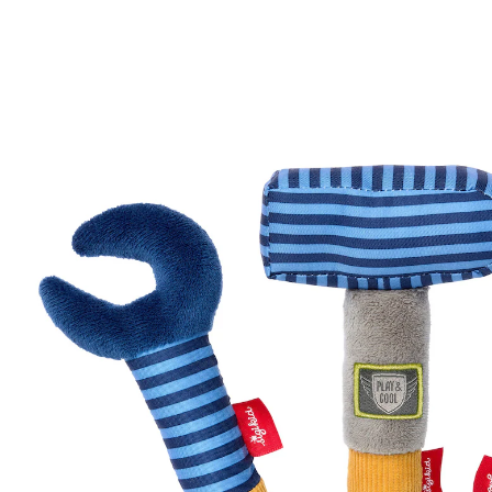
(6)
UVP 19,95 €
18,99 €
inkl. MwSt. und zzgl.
Versandkosten
9 PAYBACK Basis°Punkte
sammeln
In den Warenkorb
Lieferung nach Hause
Sofort lieferbar - in 2-3 Werktagen bei Dir
Filialabholung
Einen Moment bitte...