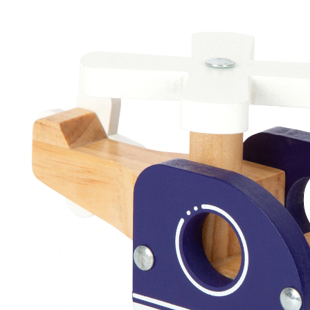
Hubschrauber
23 %
UVP 12,99 €
9,99 €
inkl. MwSt. und zzgl.
Versandkosten
4 PAYBACK Basis°Punkte
sammeln
In den Warenkorb
Lieferung nach Hause
Sofort lieferbar - in 2-3 Werktagen bei Dir
Filialabholung
Einen Moment bitte...