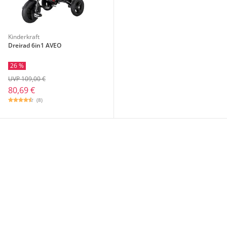
Kinderkraft
Dreirad 6in1 AVEO
26 %
UVP 109,00 €
80,69 €
(8)