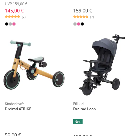
UVP 159,00 €
145,00 €
159,00 €
(7)
(7)
Kinderkraft
Fillikid
Dreirad 4TRIKE
Dreirad Leon
Neu
59,00 €