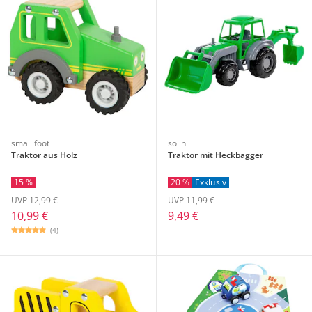
small foot
solini
Traktor aus Holz
Traktor mit Heckbagger
15 %
20 %
Exklusiv
UVP 12,99 €
UVP 11,99 €
10,99 €
9,49 €
(4)