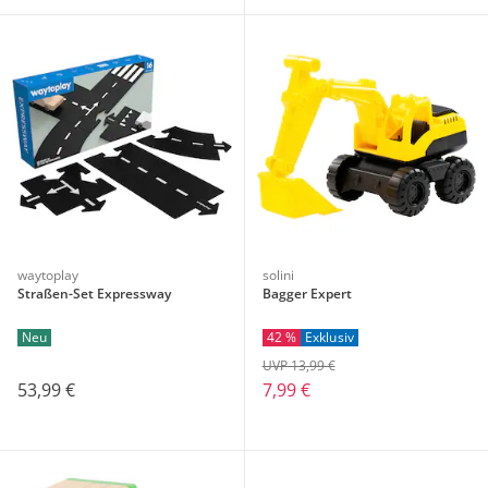
waytoplay
solini
Straßen-Set Expressway
Bagger Expert
Neu
42 %
Exklusiv
UVP 13,99 €
53,99 €
7,99 €