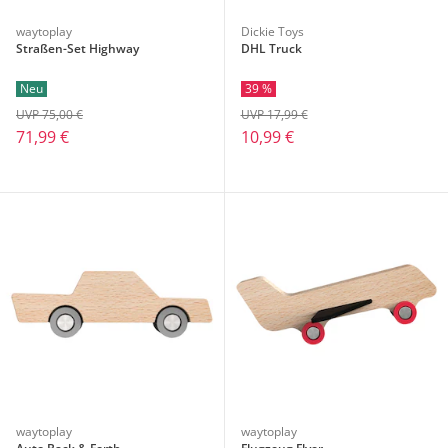
waytoplay
Dickie Toys
Straßen-Set Highway
DHL Truck
Neu
39 %
UVP 75,00 €
UVP 17,99 €
71,99 €
10,99 €
waytoplay
waytoplay