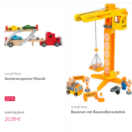
small foot
Autotransporter Klassik
22 %
small foot
Baukran mit Baustellenzubehör
UVP 26,99 €
20,99 €