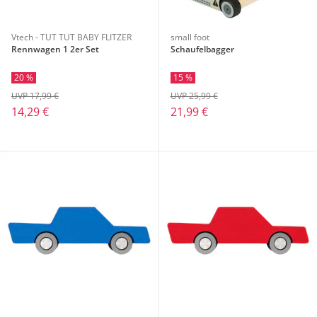
Vtech - TUT TUT BABY FLITZER
small foot
Rennwagen 1 2er Set
Schaufelbagger
20 %
15 %
UVP 17,99 €
UVP 25,99 €
14,29 €
21,99 €