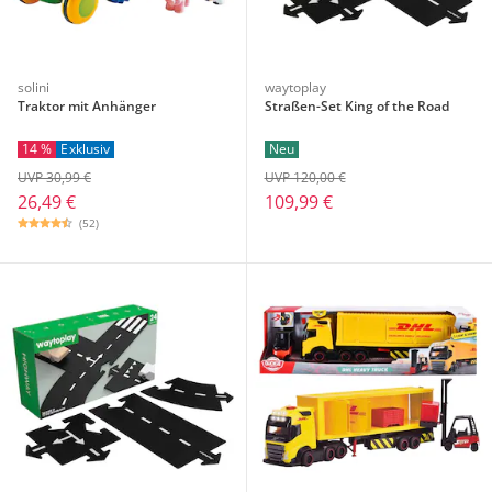
solini
waytoplay
Traktor mit Anhänger
Straßen-Set King of the Road
14 %
Exklusiv
Neu
UVP 30,99 €
UVP 120,00 €
26,49 €
109,99 €
(52)