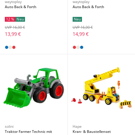
waytoplay
waytoplay
Auto Back & Forth
Auto Back & Forth
12 %
Neu
Neu
UVP 16,00 €
UVP 16,00 €
13,99 €
14,99 €
solini
Hape
Traktor Farmer Technic mit
Kran- & Baustellenset