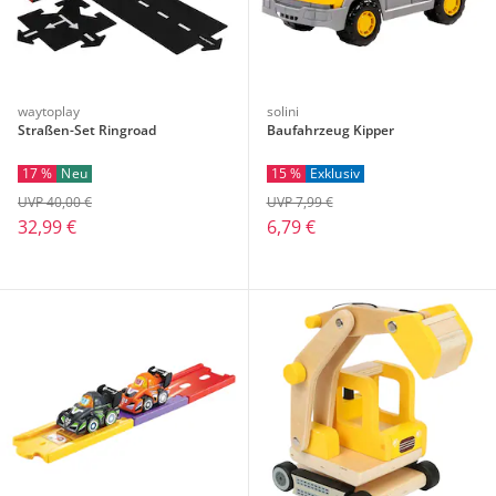
waytoplay
solini
Straßen-Set Ringroad
Baufahrzeug Kipper
17 %
Neu
15 %
Exklusiv
UVP 40,00 €
UVP 7,99 €
32,99 €
6,79 €