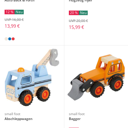
Auto Back & Forth
Flugzeug Flyer
12 %
Neu
20 %
Neu
UVP 16,00 €
UVP 20,00 €
13,99 €
15,99 €
small foot
small foot
Abschleppwagen
Bagger