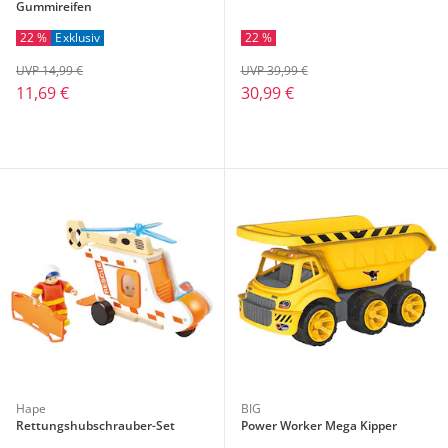
Gummireifen
22 %
Exklusiv
22 %
UVP 14,99 €
UVP 39,99 €
11,69 €
30,99 €
Hape
BIG
Rettungshubschrauber-Set
Power Worker Mega Kipper