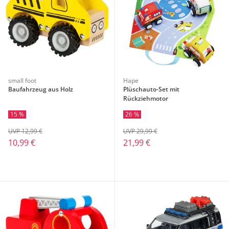
small foot
Hape
Baufahrzeug aus Holz
Plüschauto-Set mit
Rückziehmotor
15 %
26 %
UVP 12,99 €
UVP 29,99 €
10,99 €
21,99 €