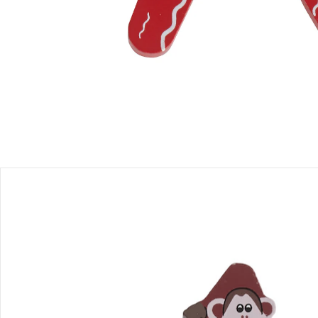
Sofort lieferbar - in 2-3 Werktagen bei Dir
Filialabholung
Einen Moment bitte...
Produktbeschreibung
Produktdetails
Hinweise, Siegel & Hersteller