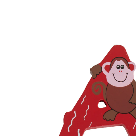
(186)
16 %
Exklusiv
UVP 2,99 €
2,49 €
inkl. MwSt. und zzgl.
Versandkosten
1 PAYBACK Basis°Punkte
sammeln
Variante
+ 18
In den Warenkorb
Lieferung nach Hause