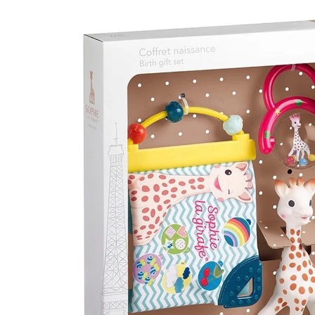
Rassel & Stoffbuch
(52)
UVP 37,99 €
34,99 €
inkl. MwSt. und zzgl.
Versandkosten
17 PAYBACK Basis°Punkte
sammeln
In den Warenkorb
Lieferung nach Hause
Sofort lieferbar - in 2-3 Werktagen bei Dir
Filialabholung
Einen Moment bitte...