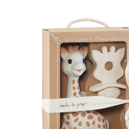
So'Pure aus Naturkautschuk
(172)
30 %
UVP 25,99 €
17,99 €
inkl. MwSt. und zzgl.
Versandkosten
8 PAYBACK Basis°Punkte
sammeln
In den Warenkorb
Lieferung nach Hause
Sofort lieferbar - in 2-3 Werktagen bei Dir
Filialabholung