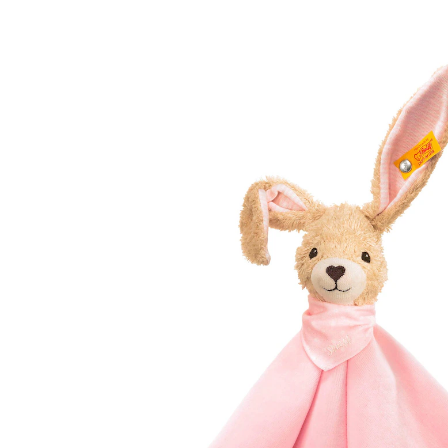
(65)
UVP 44,95 €
42,00 €
inkl. MwSt. und zzgl.
Versandkosten
21 PAYBACK Basis°Punkte
sammeln
Variante
rosa
In den Warenkorb
Lieferung nach Hause
Sofort lieferbar - in 2-3 Werktagen bei Dir