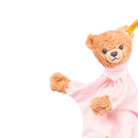
(103)
22 %
UVP 34,95 €
26,99 €
inkl. MwSt. und zzgl.
Versandkosten
13 PAYBACK Basis°Punkte
sammeln
Variante
rosa
In den Warenkorb
Lieferung nach Hause