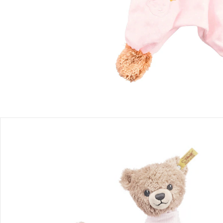
Sofort lieferbar - in 2-3 Werktagen bei Dir
Filialabholung
Einen Moment bitte...
Produktbeschreibung
Produktdetails
Hinweise, Siegel & Hersteller