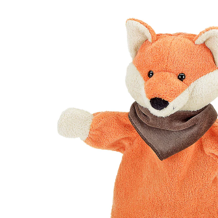
(39)
UVP 17,99 €
16,99 €
inkl. MwSt. und zzgl.
Versandkosten
8 PAYBACK Basis°Punkte
sammeln
In den Warenkorb
Lieferung nach Hause
Sofort lieferbar - in 2-3 Werktagen bei Dir
Filialabholung
Einen Moment bitte...