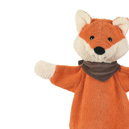
11 %
UVP 16,99 €
14,99 €
inkl. MwSt. und zzgl.
Versandkosten
7 PAYBACK Basis°Punkte
sammeln
In den Warenkorb
Lieferung nach Hause
Sofort lieferbar - in 2-3 Werktagen bei Dir
Filialabholung
Einen Moment bitte...