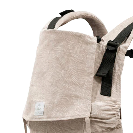
(16)
UVP 109,00 €
103,99 €
inkl. MwSt. und zzgl.
Versandkosten
51 PAYBACK Basis°Punkte
sammeln
Variante
floralbeig
+ 1
In den Warenkorb
Lieferung nach Hause
Sofort lieferbar - in 2-3 Werktagen bei Dir