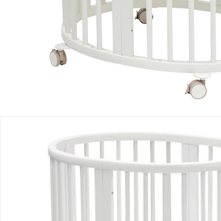
Filialabholung
Einen Moment bitte...
Alternativprodukt
Bist Du an einem Alternativprodukt interessiert? Wir haben
folgenden Vorschlag für Dich:
Stokke® - Sleepi™
Bundle Sleepi Mini inkl. Matratze
und Spannbetttuch
UVP 657,00 €
573,99 €