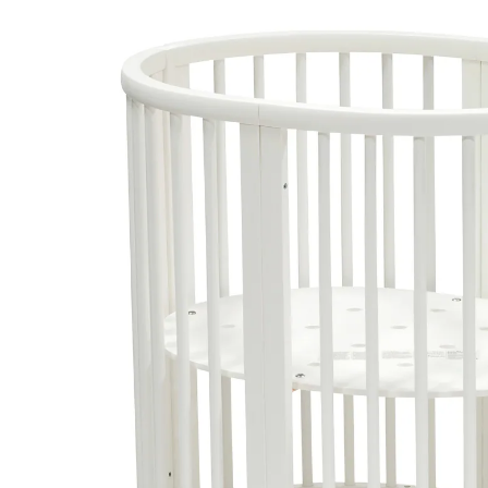
(8)
UVP 499,00 €
451,99 €
inkl. MwSt. und zzgl.
Versandkosten
225 PAYBACK Basis°Punkte
sammeln
Variante
White
In den Warenkorb
Lieferung nach Hause
Lieferbar - in 2-4 Werktagen bei Dir