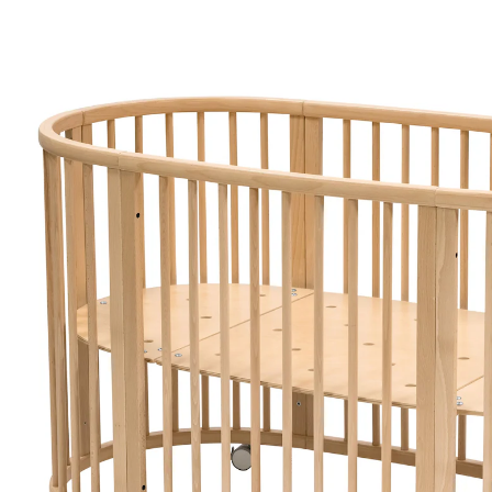
(6)
23 %
UVP 669,00 €
511,99 €
inkl. MwSt. und zzgl.
Versandkosten
255 PAYBACK Basis°Punkte
sammeln
Variante
Natural
In den Warenkorb
Lieferung nach Hause