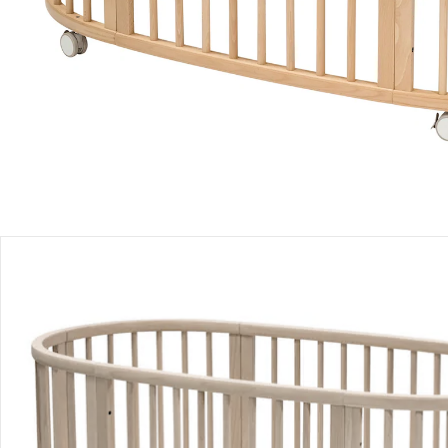
Lieferbar - in 2-4 Werktagen bei Dir
Filialabholung
Einen Moment bitte...
Alternativprodukt
Bist Du an einem Alternativprodukt interessiert? Wir haben
folgenden Vorschlag für Dich:
Stokke® - Sleepi™
Bundle Sleepi inkl. Matratze und
Spannbetttuch
UVP 957,00 €
737,59 €