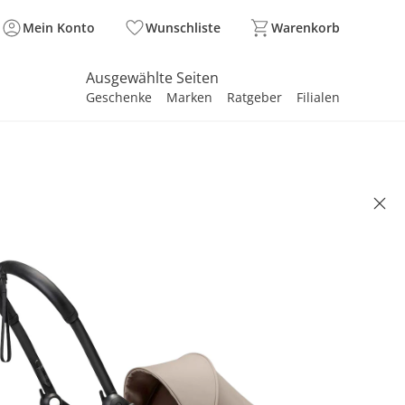
Mein Konto
Wunschliste
Warenkorb
Ausgewählte Seiten
Geschenke
Marken
Ratgeber
Filialen
spirieren
spirieren
spirieren
spirieren
spirieren
spirieren
spirieren
spirieren
spirieren
 - YOYO3
wanne taupe
0 €
,99 €
. und zzgl.
Versandkosten
YBACK Basis°Punkte
sammeln