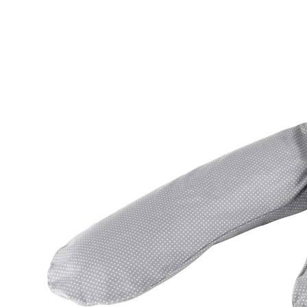
(132)
24 %
UVP 19,90 €
14,99 €
inkl. MwSt. und zzgl.
Versandkosten
7 PAYBACK Basis°Punkte
sammeln
Variante
Punkte grau
+ 2
In den Warenkorb
Lieferung nach Hause