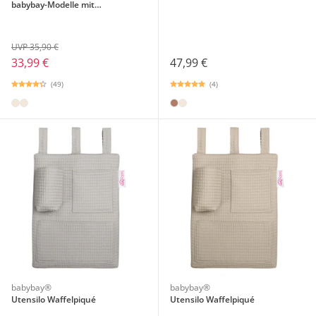
babybay-Modelle mit
Rundstäben
UVP 35,90 €
33,99 €
47,99 €
(49)
(4)
babybay®
babybay®
Utensilo Waffelpiqué
Utensilo Waffelpiqué