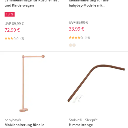
Lammfelleinlage für Kuschelnest
Mobilehalterung für alle
und Kinderwagen
babybay-Modelle mit
Rundstäben
18 %
UVP 35,90 €
UVP 89,99 €
33,99 €
72,99 €
(49)
(2)
babybay®
Stokke® - Sleepi™
Mobilehalterung für alle
Himmelstange