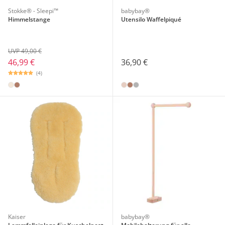
Stokke® - Sleepi™
babybay®
Himmelstange
Utensilo Waffelpiqué
UVP 49,00 €
46,99 €
36,90 €
(4)
Kaiser
babybay®