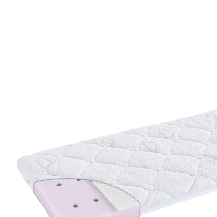
Matratze Brise light für Wiege, 90x40 cm Anti
Allergie Kaltschaum
(482)
19 %
UVP 45,90 €
36,99 €
inkl. MwSt. und zzgl.
Versandkosten
18 PAYBACK Basis°Punkte
sammeln
In den Warenkorb
Lieferung nach Hause
Sofort lieferbar - in 2-3 Werktagen bei Dir
Filialabholung