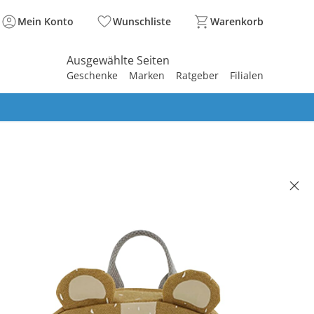
Mein Konto
Wunschliste
Warenkorb
Ausgewählte Seiten
Geschenke
Marken
Ratgeber
Filialen
spirieren
spirieren
spirieren
spirieren
spirieren
spirieren
spirieren
spirieren
spirieren
rgartenrucksack 5,25l braun -
ear
(1)
 €
00 €