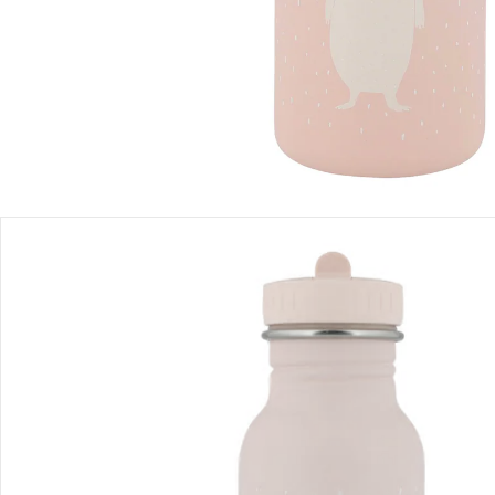
Sofort lieferbar - in 2-3 Werktagen bei Dir
Filialabholung
Einen Moment bitte...
Produktbeschreibung
Produktdetails
Hinweise, Siegel & Hersteller