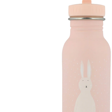
(2)
11 %
UVP 24,95 €
22,00 €
inkl. MwSt. und zzgl.
Versandkosten
11 PAYBACK Basis°Punkte
sammeln
Variante
Hase / rosa
+ 6
In den Warenkorb
Lieferung nach Hause