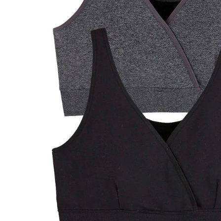
BH-Größenrechner
In den Warenkorb
Lieferung nach Hause
Lieferbar - in 6-7 Werktagen bei Dir
Versand durch Partner
Filialabholung
Einen Moment bitte...