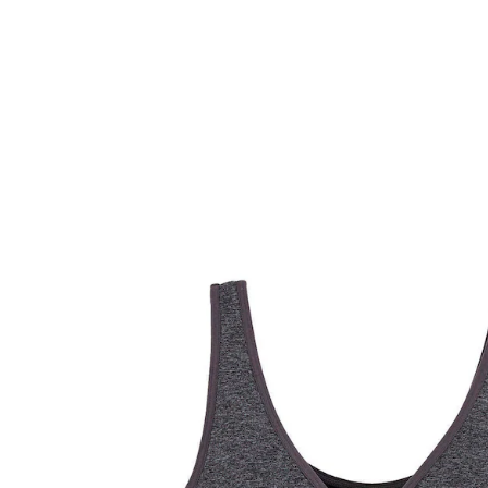
VERTBAUDET
2er-Pack nahtlose Still-BHs, Mikrofaser
anthrazit+schwarz
35,99 €
inkl. MwSt. und zzgl.
Versandkosten
17 PAYBACK Basis°Punkte
sammeln
Variante
anthrazit+schwarz
Größe