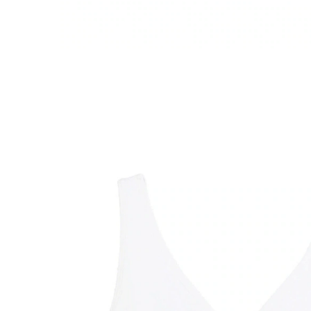
VERTBAUDET
2er-Pack nahtlose Still-BHs, Mikrofaser
nachtblau+weiß
35,99 €
inkl. MwSt. und zzgl.
Versandkosten
17 PAYBACK Basis°Punkte
sammeln
Variante
nachtblau+weiß
Größe