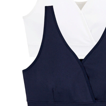
BH-Größenrechner
In den Warenkorb
Lieferung nach Hause
Lieferbar - in 6-7 Werktagen bei Dir
Versand durch Partner
Filialabholung
Einen Moment bitte...