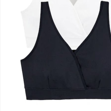
Retoure & Reklamation
Gutscheine & Aktionen
Kontakt & Service
Filialen & Beratung
Unternehmen
Sicher & flexibel bezahlen