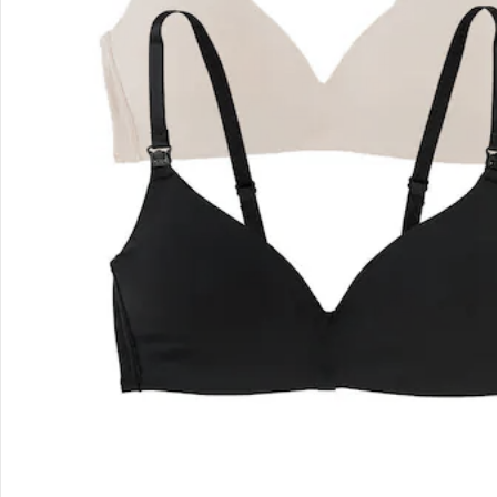
Retoure & Reklamation
Gutscheine & Aktionen
Kontakt & Service
Filialen & Beratung
Unternehmen
Sicher & flexibel bezahlen