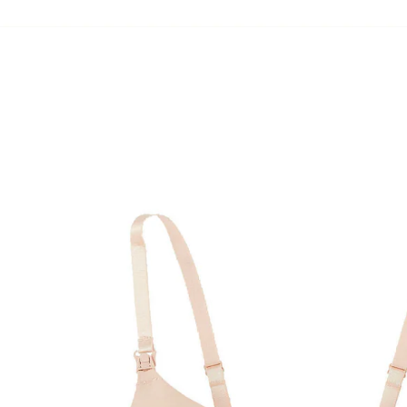
VERTBAUDET
2er-Pack Still-BHs aus Mikrofaser
hellbeige+schwarz
35,99 €
inkl. MwSt. und zzgl.
Versandkosten
17 PAYBACK Basis°Punkte
sammeln
Variante
hellbeige+schwarz
Größe