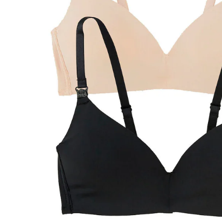
BH-Größenrechner
In den Warenkorb
Lieferung nach Hause
Lieferbar - in 6-7 Werktagen bei Dir
Versand durch Partner
Filialabholung
Einen Moment bitte...