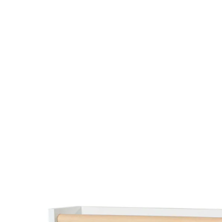
VERTBAUDET
2er-Set Wandregale KONFETTI Kinderzimmer
weiß/natur
35,99 €
inkl. MwSt. und zzgl.
Versandkosten
17 PAYBACK Basis°Punkte
sammeln
Variante
weiß/natur