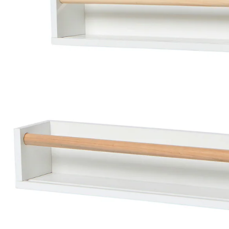
In den Warenkorb
Lieferung nach Hause
Lieferbar - in 6-7 Werktagen bei Dir
Versand durch Partner
Filialabholung
Einen Moment bitte...
Produktbeschreibung