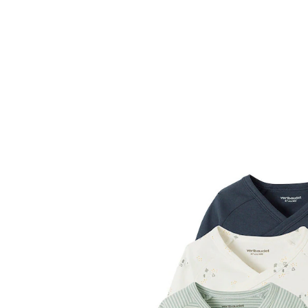
VERTBAUDET
5er-Pack mitwachsende Baby Wickelbodys
graublau
30,99 €
inkl. MwSt. und zzgl.
Versandkosten
15 PAYBACK Basis°Punkte
sammeln
Größe
In den Warenkorb