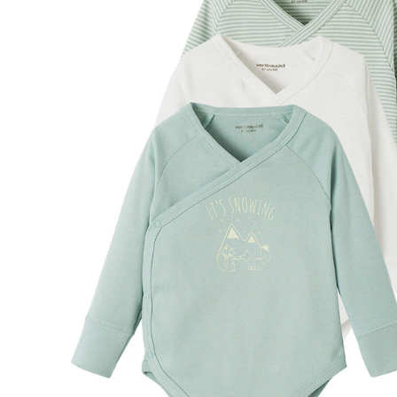
Lieferung nach Hause
Lieferbar - in 6-7 Werktagen bei Dir
Versand durch Partner
Filialabholung
Einen Moment bitte...
Produktbeschreibung
Hinweise, Siegel & Hersteller