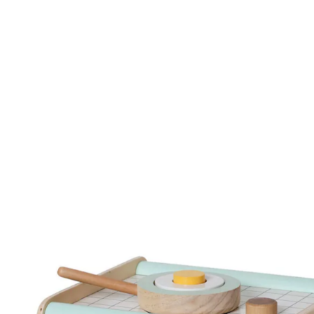
VERTBAUDET
Activity-Würfel Spielküche, Holz FSC® beige
77,99 €
inkl. MwSt. und zzgl.
Versandkosten
38 PAYBACK Basis°Punkte
sammeln
In den Warenkorb
Lieferung nach Hause
Lieferbar - in 6-7 Werktagen bei Dir