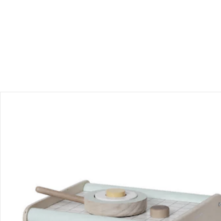
Bewertungen
Bestellung & Lieferung
Retoure & Reklamation
Gutscheine & Aktionen
Kontakt & Service
Filialen & Beratung