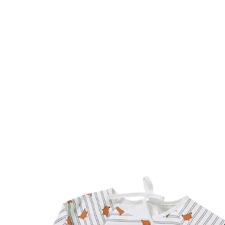
VERTBAUDET
Baby Ärmellätzchen, Kleinkinder Malkittel
mehrfarbig fuchs
17,99 €
inkl. MwSt. und zzgl.
Versandkosten
8 PAYBACK Basis°Punkte
sammeln
Variante
mehrfarbig fuchs