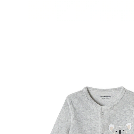
VERTBAUDET
Baby Samt-Strampler, Koala grau meliert
22,99 €
inkl. MwSt. und zzgl.
Versandkosten
11 PAYBACK Basis°Punkte
sammeln
Variante
grau meliert
Größe