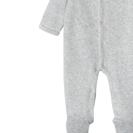
In den Warenkorb
Lieferung nach Hause
Lieferbar - in 6-7 Werktagen bei Dir
Versand durch Partner
Filialabholung
Einen Moment bitte...