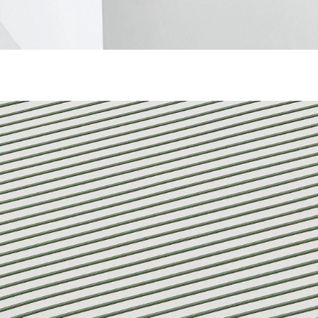
VERTBAUDET
Baby Spannbettlaken GRÜNER WALD
wollweiß/grün
ab
17,99 €
inkl. MwSt. und zzgl.
Versandkosten
8 PAYBACK Basis°Punkte
sammeln
Größe
In den Warenkorb