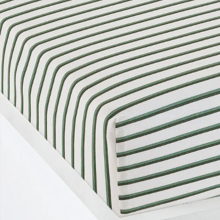
Lieferung nach Hause
Lieferbar - in 6-7 Werktagen bei Dir
Versand durch Partner
Filialabholung
Einen Moment bitte...
Produktbeschreibung
Hinweise, Siegel & Hersteller