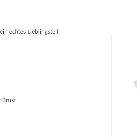
Ver
Fi
in echtes Lieblingsteil!
Ei
r Brust