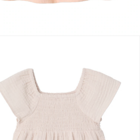
sand durch Partner
lialabholung
nen Moment bitte...