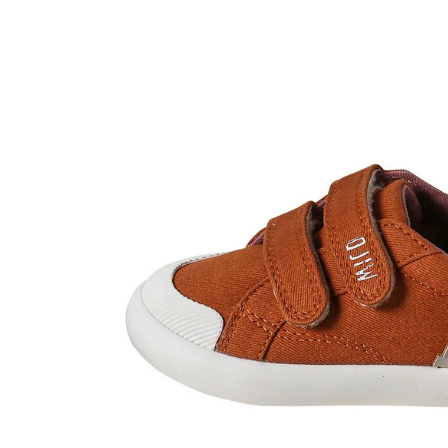
In den Warenkorb
Lieferung nach Hause
Lieferbar - in 6-7 Werktagen bei Dir
Versand durch Partner
Filialabholung
Einen Moment bitte...