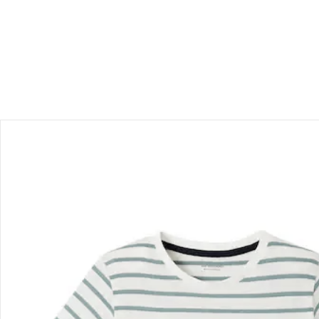
Produktbeschreibung
Hinweise, Siegel & Hersteller
Bewertungen
Bestellung & Lieferung
Retoure & Reklamation
Gutscheine & Aktionen