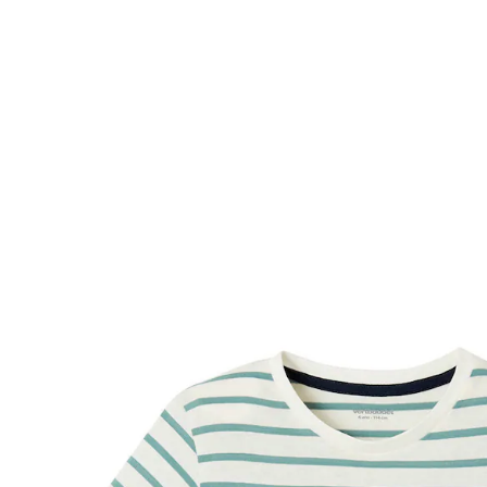
VERTBAUDET
Jungen T-Shirt mit Streifen aqua gestreift
10,99 €
inkl. MwSt. und zzgl.
Versandkosten
5 PAYBACK Basis°Punkte
sammeln
Variante
aqua gestreift
+ 1
Größe