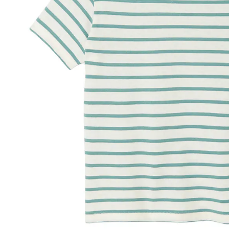
In den Warenkorb
Lieferung nach Hause
Lieferbar - in 6-7 Werktagen bei Dir
Versand durch Partner
Filialabholung
Einen Moment bitte...