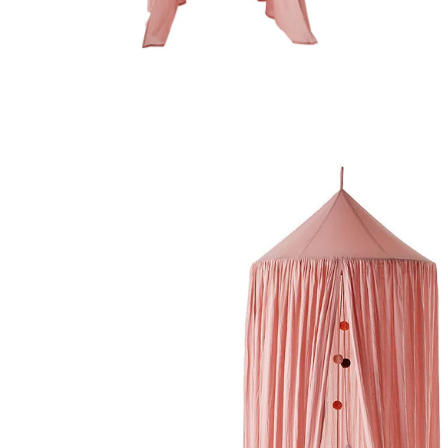
VERTBAUDET
Kinder Betthimmel Baumwolle, 300cm rosa
75,99 €
inkl. MwSt. und zzgl.
Versandkosten
37 PAYBACK Basis°Punkte
sammeln
Variante
rosa
In den Warenkorb