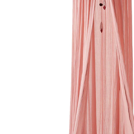
Lieferung nach Hause
Lieferbar - in 6-7 Werktagen bei Dir
Versand durch Partner
Filialabholung
Einen Moment bitte...
Produktbeschreibung
Hinweise, Siegel & Hersteller