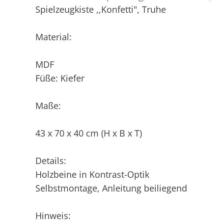
Spielzeugkiste ,,Konfetti", Truhe
Material:
MDF
Füße: Kiefer
Maße:
43 x 70 x 40 cm (H x B x T)
Details:
Holzbeine in Kontrast-Optik
Selbstmontage, Anleitung beiliegend
Hinweis: