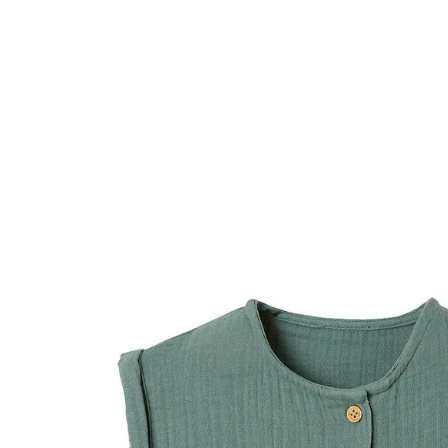
VERTBAUDET
Mädchen Baby Kleid, Musselin grün
22,99 €
inkl. MwSt. und zzgl.
Versandkosten
11 PAYBACK Basis°Punkte
sammeln
Variante
grün
Größe