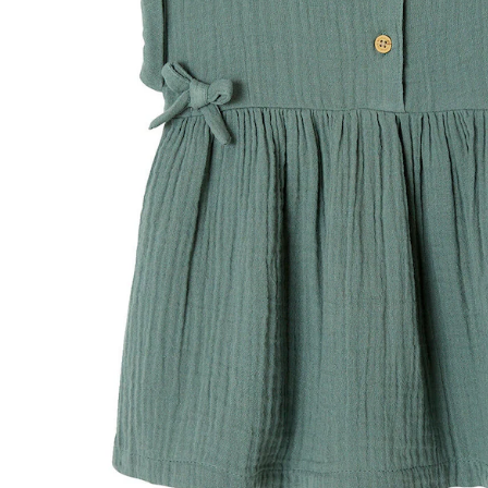
In den Warenkorb
Lieferung nach Hause
Lieferbar - in 6-7 Werktagen bei Dir
Versand durch Partner
Filialabholung
Einen Moment bitte...